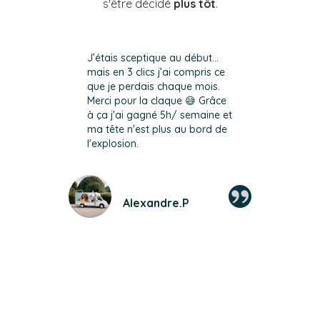
s'être décidé
plus tôt
.
J’étais sceptique au début…
C'es
mais en 3 clics j’ai compris ce
pers
que je perdais chaque mois.
a be
Merci pour la claque 😅 Grâce
m'av
à ça j'ai gagné 5h/ semaine et
comp
ma tête n'est plus au bord de
déci
l'explosion.
Alexandre.P